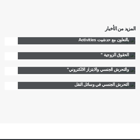
المزيد من الأخبار
جلستا توعية حول " التحرش الجنسي والابتزاز الالكتروني"
بالتعاون مع حدشيت Activities
جلستا توعية لمركز المعونة القضائية والمساعدة القانونية حول "
الحقوق الزوجية "
3 جلسات توعية لمركز المعونة القضائية حول " الحقوق الزوجية
والتحرش الجنسي والابتزاز الالكتروني"
الأستاذ كرامي ممثلا نقابة المحامين في إطلاق دراسة حول
التحرش الجنسي في وسائل النقل