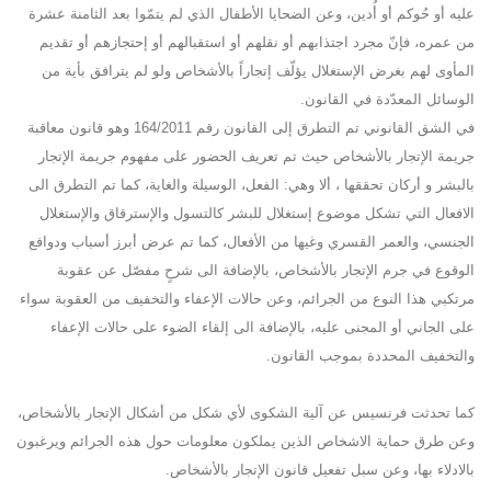
عليه أو حُوكم أو أُدين، وعن الضحايا الأطفال الذي لم يتمّوا بعد الثامنة عشرة
من عمره، فإنّ مجرد اجتذابهم أو نقلهم أو استقبالهم أو إحتجازهم أو تقديم
المأوى لهم بغرض الإستغلال يؤلّف إتجاراً بالأشخاص ولو لم يترافق بأية من
الوسائل المعدّدة في القانون.
في الشق القانوني تم التطرق إلى القانون رقم 164/2011 وهو قانون معاقبة
جريمة الإتجار بالأشخاص حيث تم تعريف الحضور على مفهوم جريمة الإتجار
بالبشر و أركان تحققها ، ألا وهي: الفعل، الوسيلة والغاية، كما تم التطرق الى
الافعال التي تشكل موضوع إستغلال للبشر كالتسول والإسترقاق والإستغلال
الجنسي، والعمر القسري وغيها من الأفعال، كما تم عرض أبرز أسباب ودوافع
الوقوع في جرم الإتجار بالأشخاص، بالإضافة الى شرحٍ مفصّل عن عقوبة
مرتكبي هذا النوع من الجرائم، وعن حالات الإعفاء والتخفيف من العقوبة سواء
على الجاني أو المجنى عليه، بالإضافة الى إلقاء الضوء على حالات الإعفاء
والتخفيف المحددة بموجب القانون.
كما تحدثت فرنسيس عن آلية الشكوى لأي شكل من أشكال الإتجار بالأشخاص،
وعن طرق حماية الاشخاص الذين يملكون معلومات حول هذه الجرائم ويرغبون
بالادلاء بها، وعن سبل تفعيل قانون الإتجار بالأشخاص.