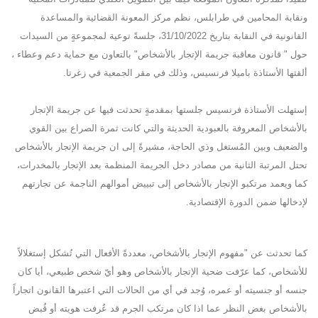
ونقابة المحامين في طرابلس، نظم مركز المعونة القضائية والمساعدة
القانونية في النقابة بتاريخ 31/10/2022، جلسةً توعية لمجموعةٍ من السيدات
حول " قانون معاقبة جريمة الإتجار بالأشخاص" بالتعاون مع حماية دعم وعطاء ،
ألقتها الأستاذة باميلا فرنسيس، وذلك في مقر الجمعية في زغرتا.
إستهلت الأستاذة فرنسيس جلستها بمقدمةٍ تحدثت فيها عن جريمة الإتجار
بالأشخاص المعروفة بالعبودية الحديثة والتي كانت ثمرة الصراع بين القوي
والضعيف وبين المُستغل وذي الحاجة، مشيرةً إلى ان جريمة الإتجار بالأشخاص
تحتل المرتبة الثانية من مصادر دخل الجريمة المنظمة بعد الإتجار بالمخدرات،
كما ويعمد مرتكبو الإتجار بالأشخاص إلى تبييض أموالهم الناجمة عن تجارتهم
لإدخالها ضمن الدورة الإقتصادية.
كما تحدثت عن "مفهوم الإتجار بالأشخاص، معددةً الأفعال التي تُشكل إستغلالاً
للأشخاص، كما عرّفت ضحية الإتجار بالأشخاص وهو أيّ شخص طبيعي، أيا كان
جنسه أو جنسيته أو عمره، وُجد في أي من الحالات التي اعتبرها القانون اتجاراً
بالأشخاص بغض النظر عما اذا كان مرتكب الجرم قد عُرفت هويته أو قُبض