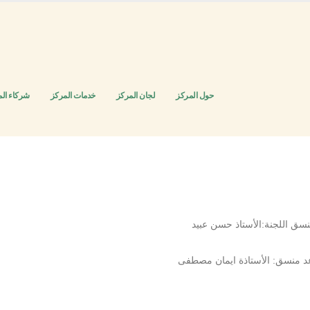
حول المركز
لجان المركز
خدمات المركز
شركاء ال
سق اللجنة:الأستاذ حسن عبيد
 منسق: الأستاذة ايمان مصطفى