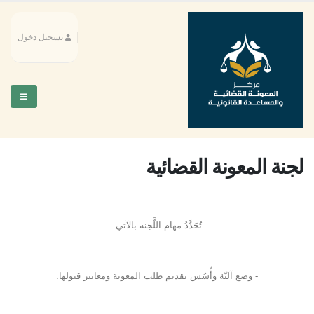
تسجيل دخول
لجنة المعونة القضائية
تُحَدَّدُ مهام اللَّجنة بالآتي:
- وضع آليّة وأُسُس تقديم طلب المعونة ومعايير قبولها.