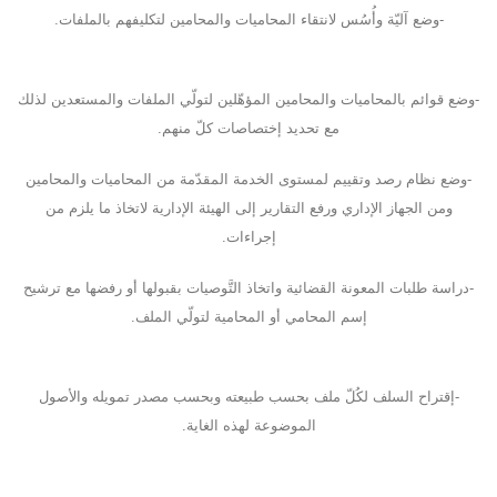
-وضع آليّة وأُسُس لانتقاء المحاميات والمحامين لتكليفهم بالملفات.
-وضع قوائم بالمحاميات والمحامين المؤهّلين لتولّي الملفات والمستعدين لذلك
مع تحديد إختصاصات كلّ منهم.
-وضع نظام رصد وتقييم لمستوى الخدمة المقدّمة من المحاميات والمحامين
ومن الجهاز الإداري ورفع التقارير إلى الهيئة الإدارية لاتخاذ ما يلزم من
إجراءات.
-دراسة طلبات المعونة القضائية واتخاذ التَّوصيات بقبولها أو رفضها مع ترشيح
إسم المحامي أو المحامية لتولّي الملف.
-إقتراح السلف لكُلّ ملف بحسب طبيعته وبحسب مصدر تمويله والأصول
الموضوعة لهذه الغاية.