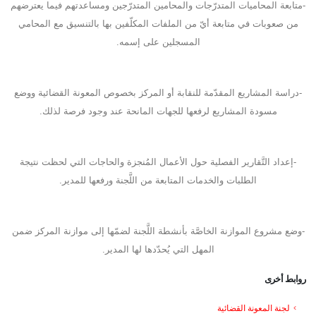
-متابعة المحاميات المتدرّجات والمحامين المتدرّجين ومساعدتهم فيما يعترضهم
من صعوبات في متابعة أيّ من الملفات المكلّفين بها بالتنسيق مع المحامي
المسجلين على إسمه.
-دراسة المشاريع المقدّمة للنقابة أو المركز بخصوص المعونة القضائية ووضع
مسودة المشاريع لرفعها للجهات المانحة عند وجود فرصة لذلك.
-إعداد التَّقارير الفصلية حول الأعمال المُنجزة والحاجات التي لحظت نتيجة
الطلبات والخدمات المتابعة من اللَّجنة ورفعها للمدير.
-وضع مشروع الموازنة الخاصَّة بأنشطة اللَّجنة لضمّها إلى موازنة المركز ضمن
المهل التي يُحدّدها لها المدير.
روابط أخرى
لجنة المعونة القضائية