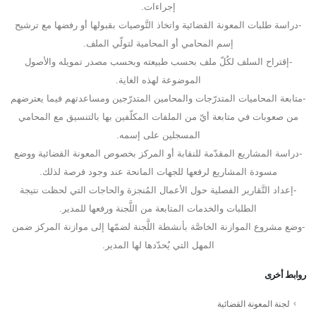
إجراءات.
-دراسة طلبات المعونة القضائية واتخاذ التَّوصيات بقبولها أو رفضها مع ترشيح
إسم المحامي أو المحامية لتولّي الملف.
-إقتراح السلف لكُلّ ملف بحسب طبيعته وبحسب مصدر تمويله والأصول
الموضوعة لهذه الغاية.
-متابعة المحاميات المتدرّجات والمحامين المتدرّجين ومساعدتهم فيما يعترضهم
من صعوبات في متابعة أيّ من الملفات المكلّفين بها بالتنسيق مع المحامي
المسجلين على إسمه.
-دراسة المشاريع المقدّمة للنقابة أو المركز بخصوص المعونة القضائية ووضع
مسودة المشاريع لرفعها للجهات المانحة عند وجود فرصة لذلك.
-إعداد التَّقارير الفصلية حول الأعمال المُنجزة والحاجات التي لحظت نتيجة
الطلبات والخدمات المتابعة من اللَّجنة ورفعها للمدير.
-وضع مشروع الموازنة الخاصَّة بأنشطة اللَّجنة لضمّها إلى موازنة المركز ضمن
المهل التي يُحدّدها لها المدير.
روابط أخرى
لجنة المعونة القضائية