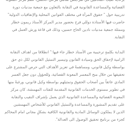
القضائية والمساعدة القانونية في النقابة بالتعاون مع جمعية مدنيات دورة
تدريبية حول " حقوق المرأة في مختلف القوانين المحلية والإتفاقيات الدولية"
حاضرت فيها الأستاذة دوللي فرح بحضور مدير المركز الأستاذ ريمون خطار
وممثلة جمعية مدنيات نادين الحاج حسين، وذلك في قاعة ورش العمل في
النقابة.
البداية بكلمةٍ ترحيبية من الأستاذ خطار جاء فيها:" انطلاقا من اهداف النقابة
الرامية لإحقاق الحق وسيادة القانون وتيسير التمثيل القانوني لكل ذي حق
بواسطة وكيل قانوني، ومساهمةً في تعزيز الأهداف التي حرص المشترع على
تحقيقها من خلال منح المعسر المعونة القضائية، وللحؤول دون جعل العسر
المادي عائقاً بين أصحاب الحقوق وتمثيلهم بواسطة وكيل قانوني، ورغبةً منها
في تطوير مستوى الخدمات القانونية المقدمة للفئات المهمشة، كان مركز
المعونة القضائية والمساعدة القانونية الذي يعمل بإشراف النقيب والنقابة
على تقديم المشورة والمساعدة والتمثيل القانوني للأشخاص المهمشين
الذين لا يملكون الوسائل المادية والقانونية الكافية بشكلٍ مجاني امام المحاكم
كجزء من برنامج تحقيق الوصول الى العدالة".