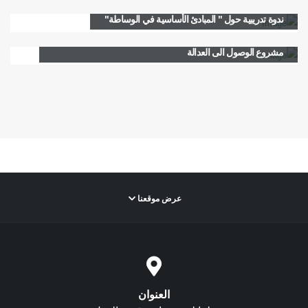
ندوة تدريبية حول " المبادئ الأساسية في الوساطة"
النقيبة القوال بحثت والسفيرة الكندية وممثلة UNDP في تطوير
مشروع الوصول الى العدالة
عرض موقعنا
العنوان