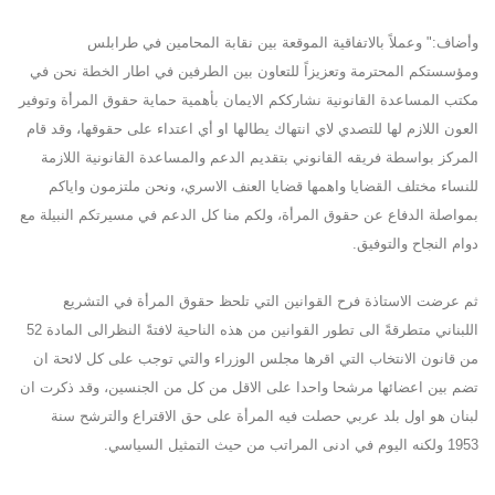
وأضاف:" وعملاً بالاتفاقية الموقعة بين نقابة المحامين في طرابلس
ومؤسستكم المحترمة وتعزيزاً للتعاون بين الطرفين في اطار الخطة نحن في
مكتب المساعدة القانونية نشارككم الايمان بأهمية حماية حقوق المرأة وتوفير
العون اللازم لها للتصدي لاي انتهاك يطالها او أي اعتداء على حقوقها، وقد قام
المركز بواسطة فريقه القانوني بتقديم الدعم والمساعدة القانونية اللازمة
للنساء مختلف القضايا واهمها قضايا العنف الاسري، ونحن ملتزمون واياكم
بمواصلة الدفاع عن حقوق المرأة، ولكم منا كل الدعم في مسيرتكم النبيلة مع
دوام النجاح والتوفيق.
ثم عرضت الاستاذة فرح القوانين التي تلحظ حقوق المرأة في التشريع
اللبناني متطرقةً الى تطور القوانين من هذه الناحية لافتةً النظرالى المادة 52
من قانون الانتخاب التي اقرها مجلس الوزراء والتي توجب على كل لائحة ان
تضم بين اعضائها مرشحا واحدا على الاقل من كل من الجنسين، وقد ذكرت ان
لبنان هو اول بلد عربي حصلت فيه المرأة على حق الاقتراع والترشح سنة
1953 ولكنه اليوم في ادنى المراتب من حيث التمثيل السياسي.